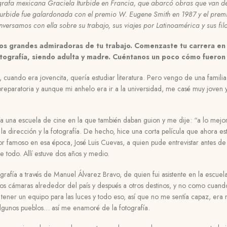
grafa mexicana Graciela Iturbide en Francia, que abarcó obras que van d
, Iturbide fue galardonada con el premio W. Eugene Smith en 1987 y el pr
nversamos con ella sobre su trabajo, sus viajes por Latinoamérica y sus fil
s grandes admiradoras de tu trabajo. Comenzaste tu carrera en e
otografía, siendo adulta y madre. Cuéntanos un poco cómo fueron e
cuando era jovencita, quería estudiar literatura. Pero vengo de una famili
preparatoria y aunque mi anhelo era ir a la universidad, me casé muy joven
a una escuela de cine en la que también daban guion y me dije: “a lo mejor
la dirección y la fotografía. De hecho, hice una corta película que ahora e
tor famoso en esa época, José Luis Cuevas, a quien pude entrevistar antes d
todo. Allí estuve dos años y medio.
rafía a través de Manuel Álvarez Bravo, de quien fui asistente en la escue
dos cámaras alrededor del país y después a otros destinos, y no como cuand
tener un equipo para las luces y todo eso, así que no me sentía capaz, er
a algunos pueblos… así me enamoré de la fotografía.