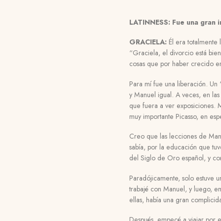
LATINNESS: Fue una gran i
GRACIELA:
Él era totalmente
“Graciela, el divorcio está b
cosas que por haber crecido e
Para mí fue una liberación. Un
y Manuel igual. A veces, en la
que fuera a ver exposiciones. 
muy importante Picasso, en esp
Creo que las lecciones de Man
sabía, por la educación que tuv
del Siglo de Oro español, y co
Paradójicamente, solo estuve un
trabajé con Manuel, y luego, e
ellas, había una gran complici
Después,
empecé a viajar por 