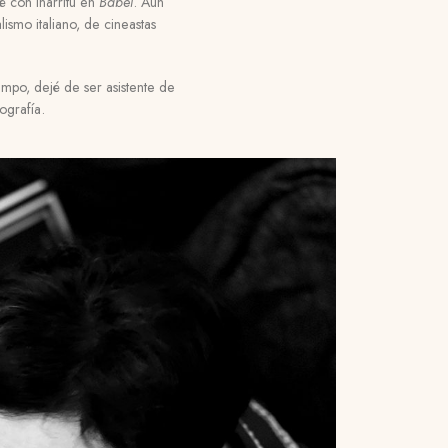
 con Iñárritu en
Babel
. Aun
ismo italiano, de cineastas
empo, dejé de ser asistente de
ografía.