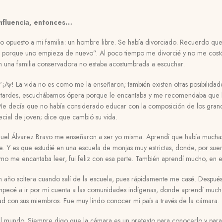
nfluencia, entonces…
 lo opuesto a mi familia: un hombre libre. Se había divorciado. Recuerdo qu
ien porque uno empieza de nuevo”. Al poco tiempo me divorcié y no me co
n una familia conservadora no estaba acostumbrada a escuchar.
 “¡Ay! La vida no es como me la enseñaron; también existen otras posibilida
s tardes, escuchábamos ópera porque le encantaba y me recomendaba que le
Me decía que no había considerado educar con la composición de los grande
ecial de joven; dice que cambió su vida.
uel Álvarez Bravo me enseñaron a ser yo misma. Aprendí que había mucha
e. Y es que estudié en una escuela de monjas muy estrictas, donde, por suert
mo me encantaba leer, fui feliz con esa parte. También aprendí mucho, en 
 año soltera cuando salí de la escuela, pues rápidamente me casé. Después d
mpecé a ir por mi cuenta a las comunidades indígenas, donde aprendí much
dad con sus miembros.
Fue muy lindo conocer mi país a través de la cámara.
el mundo. Siempre digo que la cámara es un pretexto para conocerlo y para