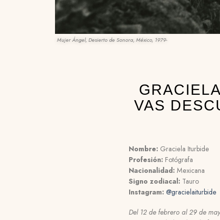
Mujer Ángel, Desierto de Sonora, México, 1979-
GRACIELA
VAS DESC
Nombre:
Graciela Iturbide
Profesión:
Fotógrafa
Nacionalidad:
Mexicana
Signo zodiacal:
Tauro
Instagram:
@gracielaiturbide
Del 12 de febrero al 29 de may