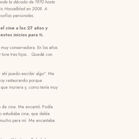
esde la década de 1970 hasta
emio Hasselblad en 2008.
A
osofías personales.
l cine a los 27 años y
stos inicios para ti.
a muy conservadora. En los años
 y tuve tres hijos… Quedé con
 ahí puedo escribir algo”. Me
stoy restaurando porque
e que muriera y, como tenía muy
la de cine. Me encantó. Podía
o estudiaba cine, que debía
a mucho para mí. Me encantaba