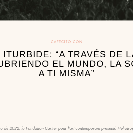
CAFECITO CON
 ITURBIDE: “A TRAVÉS DE 
UBRIENDO EL MUNDO, LA S
A TI MISMA”
o de 2022, la Fondation Cartier pour l’art contemporain presentó Heliotro