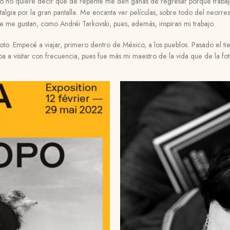
so no quiere decir que de repente me den ganas de regresar porque trabajé
algia por la gran pantalla. Me encanta ver películas, sobre todo del neorreal
 me gustan, como Andréi Tarkovski, pues, además, inspiran mi trabajo.
to. Empecé a viajar, primero dentro de México, a los pueblos. Pasado el ti
ba a visitar con frecuencia, pues fue más mi maestro de la vida que de la fot