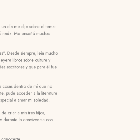
e un día me dijo sobre el tema:
stó nada. Me enseñó muchas
des”. Desde siempre, leía mucho
yera libros sobre cultura y
s escritores y que para él fue
s cosas dentro de mí que no
e, pude acceder a la literatura
especial a amar mi soledad.
e criar a mis tres hijos,
o durante la convivencia con
 conocerte.