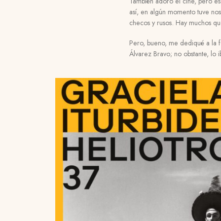
También adoro el cine, pero e
así, en algún momento tuve nost
checos y rusos. Hay muchos que
Pero, bueno, me dediqué a la fo
Álvarez Bravo; no obstante, lo i