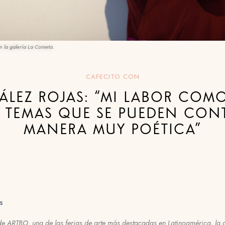
 la galería La Cometa.
CAFECITO CON
LEZ ROJAS: “MI LABOR COMO 
R TEMAS QUE SE PUEDEN CON
MANERA MUY POÉTICA”
s
 de ARTBO, una de las ferias de arte más destacadas en Latinoamérica, la