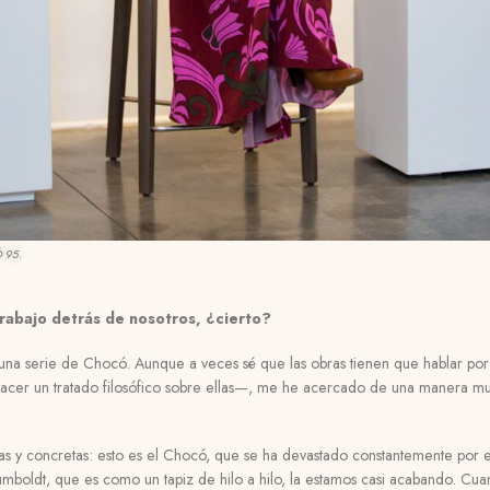
 95.
trabajo detrás de nosotros, ¿cierto?
 una serie de Chocó. Aunque a veces sé que las obras tienen que hablar por 
cer un tratado filosófico sobre ellas
—
, me he acercado de una manera much
as y concretas: esto es el Chocó, que se ha devastado constantemente por el
umboldt, que es como un tapiz de hilo a hilo, la estamos casi acabando. Cuand