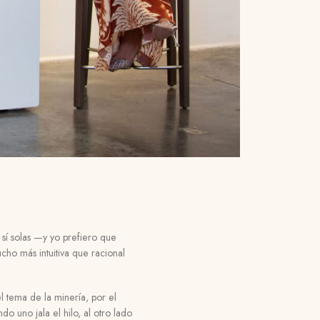
sí solas
—
y yo prefiero que
o más intuitiva que racional
 tema de la minería, por el
o uno jala el hilo, al otro lado