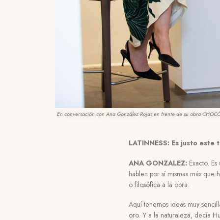
En conversación con Ana González Rojas en frente de su obra CHOCÓ
LATINNESS:
Es justo este 
ANA GONZALEZ:
Exacto. Es
hablen por sí mismas más que ha
o filosófica a la obra.
Aquí tenemos ideas muy sencill
oro. Y a la naturaleza, decía H