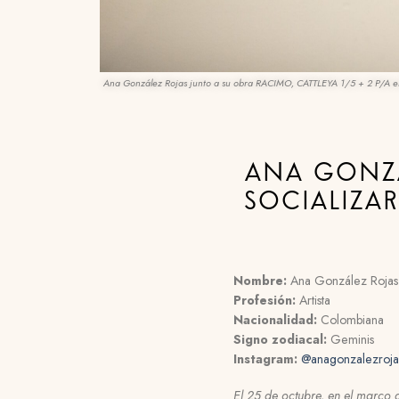
Ana González Rojas junto a su obra RACIMO, CATTLEYA 1/5 + 2 P/A en
ANA GONZÁ
SOCIALIZA
Nombre:
Ana González Rojas
Profesión:
Artista
Nacionalidad:
Colombiana
Signo zodiacal:
Geminis
Instagram:
@anagonzalezroja
El 25 de octubre, en el marco